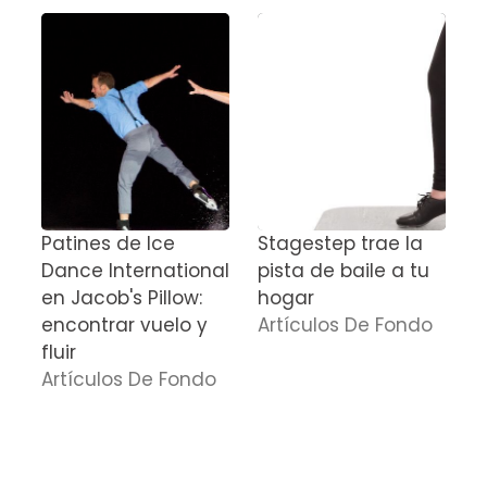
Patines de Ice
Stagestep trae la
C
Dance International
pista de baile a tu
e
en Jacob's Pillow:
hogar
J
encontrar vuelo y
Artículos De Fondo
J
fluir
b
Artículos De Fondo
c
n
E