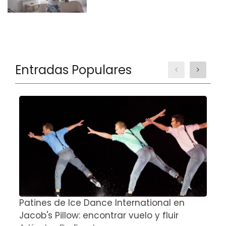
Entradas Populares
Patines de Ice Dance International en
S
Jacob's Pillow: encontrar vuelo y fluir
A