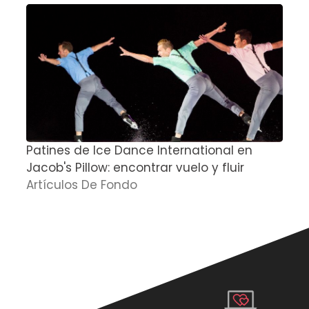
Patines de Ice Dance International en
S
Jacob's Pillow: encontrar vuelo y fluir
A
Artículos De Fondo