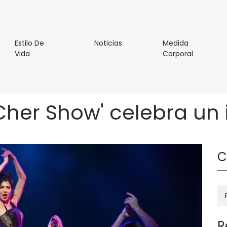
l
Noticias
Estilo De
Noticias
Medida
Estilo
Medida
Vida
Corporal
De
Corporal
Vida
Cher Show' celebra un
C
R