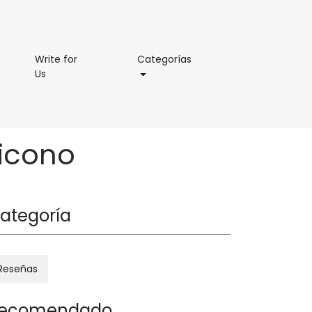
Categorías
Write for
Categorías
Write
Us
for
Us
 icono
ategoría
Reseñas
ecomendado