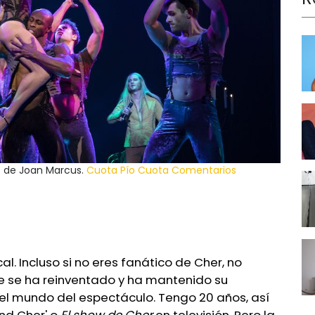
o de Joan Marcus.
Cuota
Pío
Cuota
Comentarios
. Incluso si no eres fanático de Cher, no
e se ha reinventado y ha mantenido su
el mundo del espectáculo. Tengo 20 años, así
nd Cher' o
El show de Cher
en televisión. Pero la