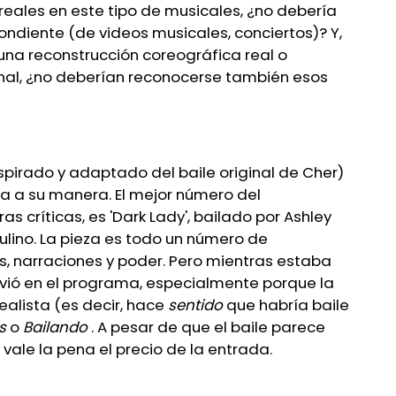
eales en este tipo de musicales, ¿no debería
ndiente (de videos musicales, conciertos)? Y,
una reconstrucción coreográfica real o
inal, ¿no deberían reconocerse también esos
inspirado y adaptado del baile original de Cher)
oria a su manera. El mejor número del
 críticas, es 'Dark Lady', bailado por Ashley
culino. La pieza es todo un número de
s, narraciones y poder. Pero mientras estaba
irvió en el programa, especialmente porque la
ealista (es decir, hace
sentido
que habría baile
s
o
Bailando
. A pesar de que el baile parece
 vale la pena el precio de la entrada.