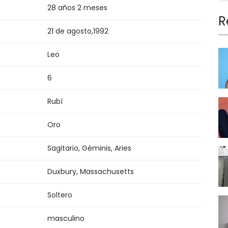
28 años 2 meses
R
21 de agosto
,
1992
Leo
6
Rubí
Oro
Sagitario, Géminis, Aries
Duxbury, Massachusetts
Soltero
masculino