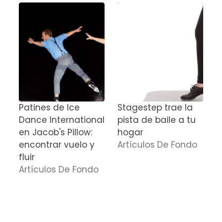
Patines de Ice
Stagestep trae la
C
Dance International
pista de baile a tu
e
en Jacob's Pillow:
hogar
J
encontrar vuelo y
Artículos De Fondo
J
fluir
b
Artículos De Fondo
c
n
E