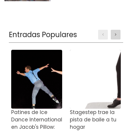
Entradas Populares
Patines de Ice
Stagestep trae la
C
Dance International
pista de baile a tu
e
en Jacob's Pillow:
hogar
J