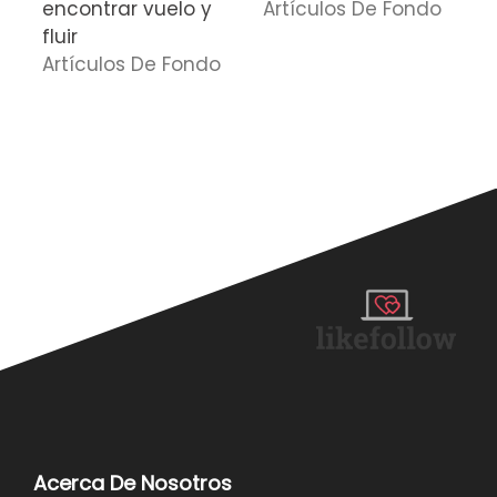
encontrar vuelo y
Artículos De Fondo
J
fluir
b
Artículos De Fondo
c
n
E
Acerca De Nosotros