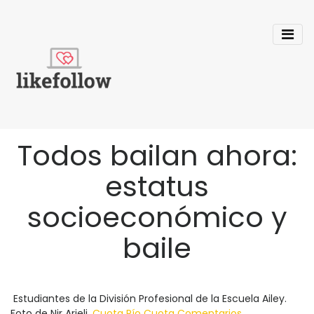
Todos bailan ahora:
estatus
socioeconómico y
baile
Estudiantes de la División Profesional de la Escuela Ailey.
Foto de Nir Arieli.
Cuota
Pío
Cuota
Comentarios