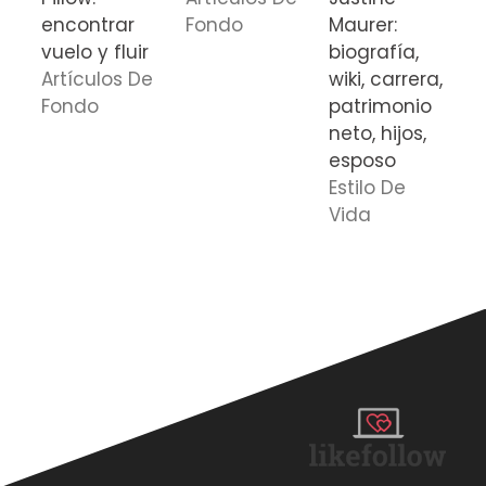
encontrar
Fondo
Maurer:
B
vuelo y fluir
biografía,
b
Artículos De
wiki, carrera,
w
Fondo
patrimonio
v
neto, hijos,
e
esposo
e
Estilo De
I
Vida
c
E