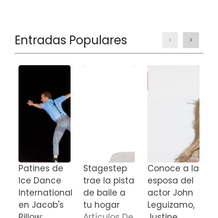
Entradas Populares
Patines de
Stagestep
Conoce a la
M
Ice Dance
trae la pista
esposa del
c
International
de baile a
actor John
e
en Jacob's
tu hogar
Leguizamo,
d
Pillow:
Artículos De
Justine
M