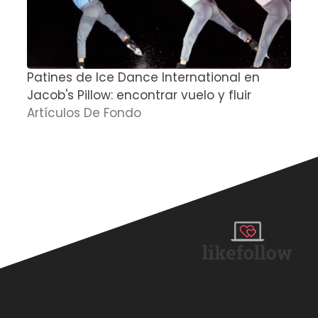
Patines de Ice Dance International en
S
Jacob's Pillow: encontrar vuelo y fluir
A
Artículos De Fondo