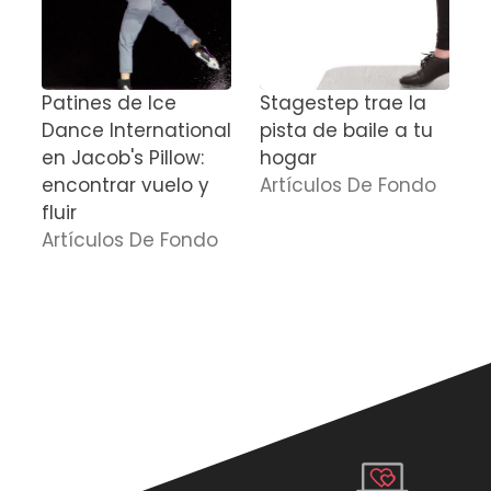
Patines de Ice
Stagestep trae la
C
Dance International
pista de baile a tu
e
en Jacob's Pillow:
hogar
J
encontrar vuelo y
Artículos De Fondo
J
fluir
b
Artículos De Fondo
c
n
E