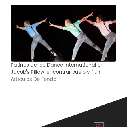
Patines de Ice Dance International en
S
Jacob's Pillow: encontrar vuelo y fluir
A
Artículos De Fondo