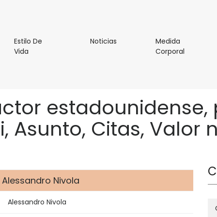
l
Noticias
Estilo De
Noticias
Medida
Estilo
Medida
Vida
Corporal
De
Corporal
Vida
ctor estadounidense, 
i, Asunto, Citas, Valor 
C
 Alessandro Nivola
Alessandro Nivola