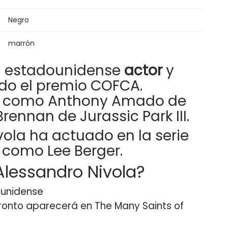
Negro
marrón
un estadounidense
actor
y
o el premio COFCA.
o como Anthony Amado de
Brennan de Jurassic Park III.
ola ha actuado en la serie
 como Lee Berger.
Alessandro Nivola?
ounidense
pronto aparecerá en The Many Saints of