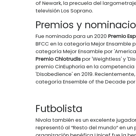
of Newark, la precuela del largometra
televisión Los Soprano.
Premios y nominaci
Fue nominado para un 2020
Premio Esp
BFCC en la categoría Mejor Ensamble po
categoría Mejor Ensamble por 'American
Premio Chlotrudis
por 'Weightless' y 'D
premio CinEuphoria en la competencia i
'Disobedience' en 2019. Recientemente
categoría Ensemble of the Decade por 
Futbolista
Nivola también es un excelente jugador
representó al “Resto del mundo” en un p
organización benéfica Unicef ​​fue la b