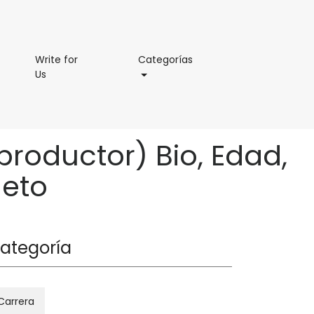
Categorías
Write for
Categorías
Write
Us
for
Us
productor) Bio, Edad,
neto
ategoría
Carrera