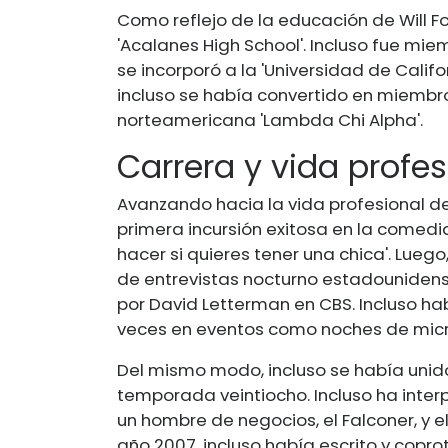
Como reflejo de la educación de Will F
'Acalanes High School'. Incluso fue mie
se incorporó a la 'Universidad de Californ
incluso se había convertido en miembro
norteamericana 'Lambda Chi Alpha'.
Carrera y vida profes
Avanzando hacia la vida profesional de
primera incursión exitosa en la comedi
hacer si quieres tener una chica'. Lueg
de entrevistas nocturno estadounidens
por David Letterman en CBS. Incluso 
veces en eventos como noches de micr
Del mismo modo, incluso se había unido 
temporada veintiocho. Incluso ha inter
un hombre de negocios, el Falconer, y e
año 2007, incluso había escrito y copr