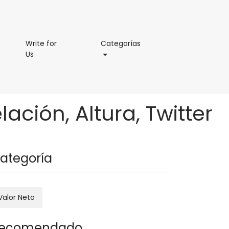
Categorías
Write for
Categorías
Write
Us
for
Us
lación, Altura, Twitter
ategoría
Valor Neto
ecomendado