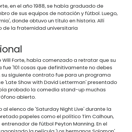
orte, en el año 1988, se había graduado de
mbro de sus equipos de natación y fútbol. Luego,
ia', donde obtuvo un título en historia. Allí
 de la fraternidad universitaria
ional
 Will Forte, había comenzado a retratar que su
a fue '101 cosas que definitivamente no debes
o, su siguiente contrato fue para un programa
e 'Late Show with David Letterman' presentado
había probado la comedia stand-up muchas
ófono abierto.
al elenco de 'Saturday Night Live' durante la
pretado papeles como el político Tim Calhoun,
l entrenador de fútbol Peyton Manning. En el
otagonizado la película 'Los hermanos Solomon'.