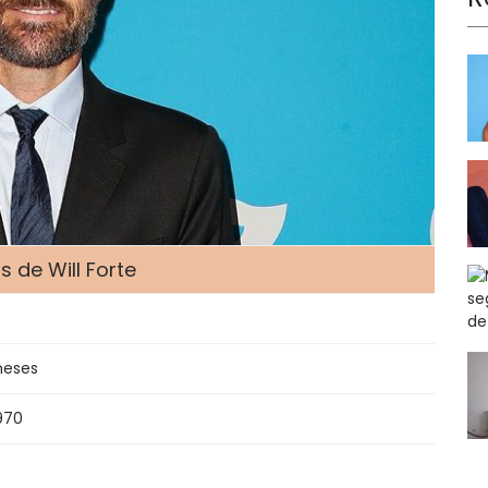
 de Will Forte
meses
970