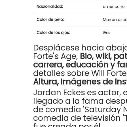
Nacionalidad:
americano
Color de pelo:
Marron osc
Color de los ojos:
Gris
Desplácese hacia abajo
Forte's Age,
Bio, wiki, p
carrera, educación y fa
detalles sobre Will Fort
Altura, Imágenes de Ins
Jordan Eckes es actor, e
llegado a la fama despu
de comedia 'Saturday Nig
comedia de televisión '
fue creada por él.