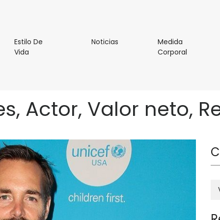
l
Noticias
Estilo De
Noticias
Medida
Estilo
Medida
Vida
Corporal
De
Corporal
Vida
s, Actor, Valor neto, Re
C
R