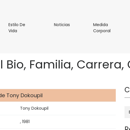
l
Noticias
Estilo De
Noticias
Medida
Estilo
Medida
Vida
Corporal
De
Corporal
Vida
 Bio, Familia, Carrera
C
e Tony Dokoupil
Tony Dokoupil
, 1981
R