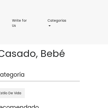
Categorías
Write for
Categorías
Write
Us
for
Us
, Casado, Bebé
ategoría
Estilo De Vida
ecomendado